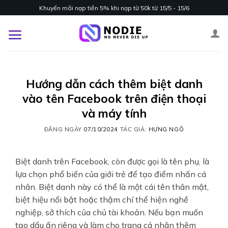
Skip
Khuyến mãi nạp tiền 5% khi nạp từ 50k từ 15/5 - 15/6
to
content
Hướng dẫn cách thêm biệt danh
vào tên Facebook trên điện thoại
và máy tính
ĐĂNG NGÀY
07/10/2024
TÁC GIẢ:
HƯNG NGÔ
Biệt danh trên Facebook, còn được gọi là tên phụ, là
lựa chọn phổ biến của giới trẻ để tạo điểm nhấn cá
nhân. Biệt danh này có thể là một cái tên thân mật,
biệt hiệu nổi bật hoặc thậm chí thể hiện nghề
nghiệp, sở thích của chủ tài khoản. Nếu bạn muốn
tạo dấu ấn riêng và làm cho trang cá nhân thêm